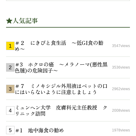
人気記事
＃２ にきびと食生活 〜低GI食の勧
3547views
め〜
＃3 ホクロの癌 〜メラノーマ(悪性黒
3536views
色腫)の危険因子〜
＃７ ミノキシジル外用液はペットの口
2962views
にはいらないように注意しましょう
ミュンヘン大学 皮膚科元主任教授 ク
2008views
リニック訪問
＃1 地中海食の勧め
1978views