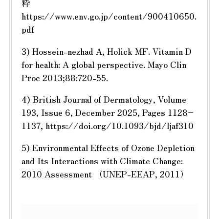
粋
https://www.env.go.jp/content/900410650.
pdf
3) Hossein-nezhad A, Holick MF. Vitamin D
for health: A global perspective. Mayo Clin
Proc 2013;88:720-55.
4) British Journal of Dermatology, Volume
193, Issue 6, December 2025, Pages 1128–
1137, https://doi.org/10.1093/bjd/ljaf310
5) Environmental Effects of Ozone Depletion
and Its Interactions with Climate Change:
2010 Assessment （UNEP-EEAP, 2011）