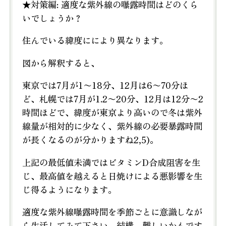
★対策編: 適度な紫外線の曝露時間はどのくら
いでしょうか？
住んでいる緯度ににより異なります。
図から解釈すると、
東京では7月が1〜18分、12月は6〜70分ほ
ど、札幌では7月が1.2〜20分、12月は12分〜2
時間ほどで、緯度が東京より高いので冬は紫外
線量が相対的に少なく、紫外線の必要暴露時間
が長くなるのが分かりますね2,5)。
上記の最低値未満ではビタミンD合成阻害を生
じ、最高値を越えると日焼けによる悪影響を生
じ得るようになります。
適度な紫外線曝露時間を季節ごとに意識しなが
ら生活してみて下さい。結構、難しいかもです