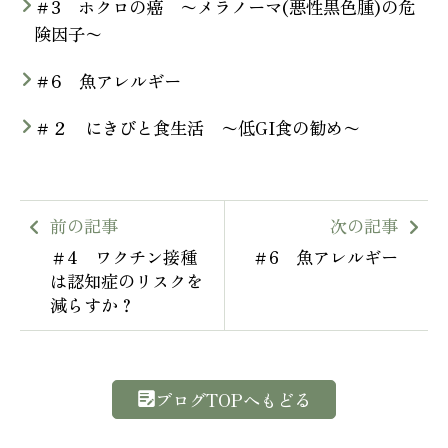
＃3 ホクロの癌 〜メラノーマ(悪性黒色腫)の危
険因子〜
＃6 魚アレルギー
＃２ にきびと食生活 〜低GI食の勧め〜
前の記事
次の記事
＃4 ワクチン接種
＃6 魚アレルギー
は認知症のリスクを
減らすか？
ブログTOPへもどる