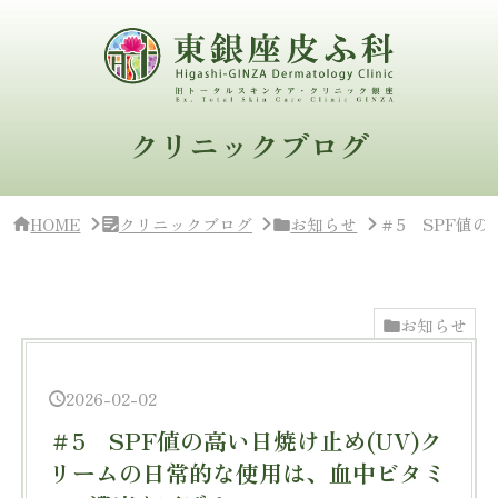
サ
イ
ド
バ
ー・
ク
リ
クリニックブログ
ニ
ッ
ク
概
HOME
クリニックブログ
お知らせ
＃5 SPF値
要
お知らせ
2026-02-02
＃5 SPF値の高い日焼け止め(UV)ク
リームの日常的な使用は、血中ビタミ