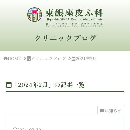
サ
イ
ド
バ
ー・
ク
リ
クリニックブログ
ニ
ッ
ク
概
HOME
クリニックブログ
2024年2月
要
「2024年2月」の記事一覧
お知らせ
2024-02-29